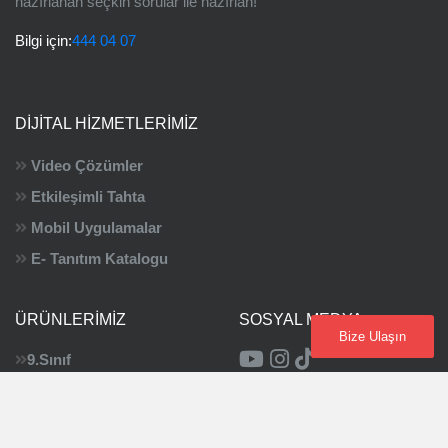
hazırlanan seçkin sorular ile hazırlan!
Bilgi için:
444 04 07
DIJITAL HIZMETLERIMIZ
Video Çözümler
Etkileşimli Tahta
Mobil Uygulamalar
E- Tanıtım Katalogu
ÜRÜNLERIMIZ
SOSYAL MEDYA
Bize Ulaşın
9.Sınıf
10.Sınıf
11.Sınıf
TYT