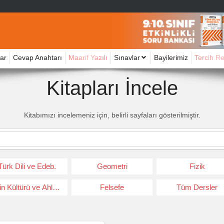
ar
Cevap Anahtarı
Maarif Yazılı
Sınavlar
Bayilerimiz
Tercih R
Kitapları İncele
Kitabımızı incelemeniz için, belirli sayfaları gösterilmiştir.
Türk Dili ve Edeb.
Geometri
Fizik
in Kültürü ve Ahlak Bil.
Felsefe
Tüm Dersler