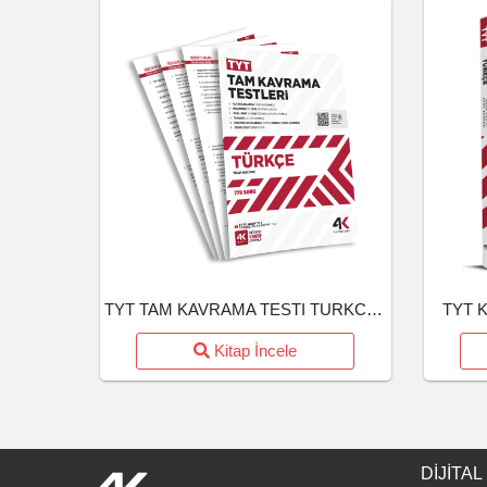
TYT TAM KAVRAMA TESTI TURKCE (26-27)
TYT K
Kitap İncele
DIJITAL