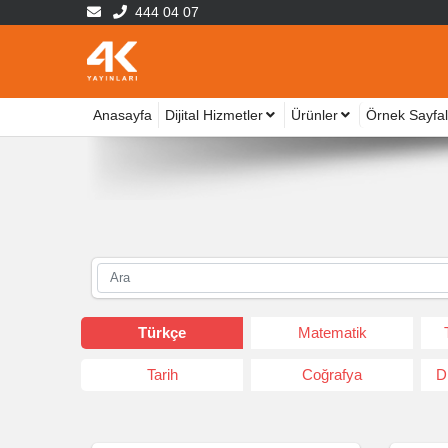
444 04 07
Anasayfa
Dijital Hizmetler
Ürünler
Örnek Sayfal
Türkçe
Matematik
Tarih
Coğrafya
D